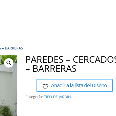
Vivero/Plantas
Maquinaria/Herramientas
Jardines
Asociacion Negocios Verdes
Separa Tu cita de ase
S – BARRERAS
PAREDES – CERCADO
– BARRERAS
Añadir a la lista del Diseño
Categoría:
TIPO DE JARDIN.