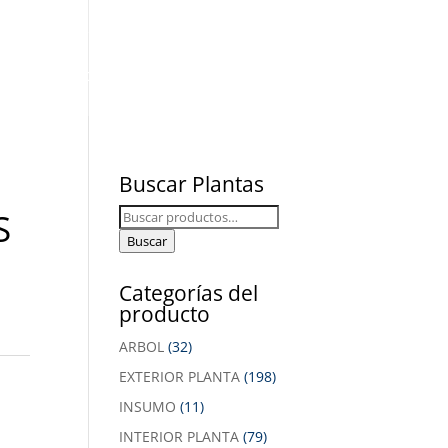
 y Zonas Verdes
soria
Contactanos
Buscar Plantas
S
Buscar
por:
Buscar
Categorías del
producto
ARBOL
(32)
EXTERIOR PLANTA
(198)
INSUMO
(11)
INTERIOR PLANTA
(79)