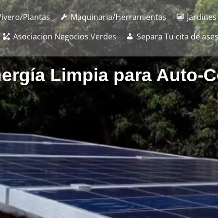
Vivero/Plantas
Maquinaria/Herramientas
Jardines
Asociacion Negocios Verdes
Separa Tu cita de ase
ergía Limpia para Auto-