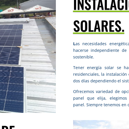
INSTALAC
SOLARES.
L
as necesidades energétic
hacerse independiente de 
sostenible.
Tener energía solar se 
residenciales, la instalació
dos días dependiendo el sis
Ofrecemos variedad de opci
panel que elija, elegimo
panel.
Siempre tenemos en cu