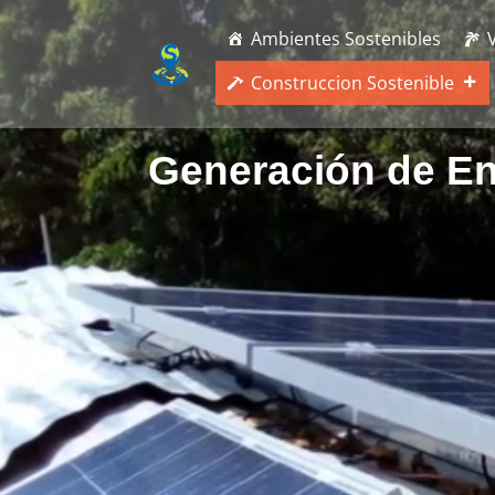
Reproductor
de
Ambientes Sostenibles
vídeo
Construccion Sostenible
Generación de En