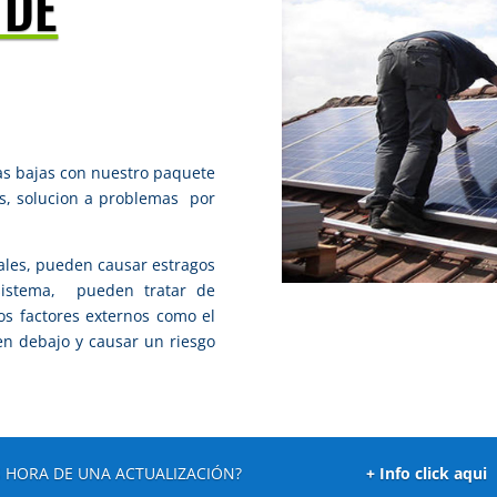
 DE
ras bajas con nuestro paquete
s, solucion a problemas por
ales, pueden
causar estragos
sistema, pueden tratar de
os
factores externos como el
len
debajo y causar un riesgo
S HORA DE UNA ACTUALIZACIÓN?
+ Info click aqui