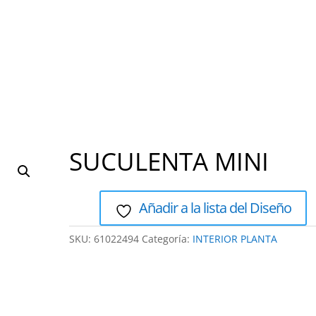
Vivero/Plantas
Maquinaria/Herramientas
Jardines
Asociacion Negocios Verdes
Separa Tu cita de ase
SUCULENTA MINI
Añadir a la lista del Diseño
SKU:
61022494
Categoría:
INTERIOR PLANTA